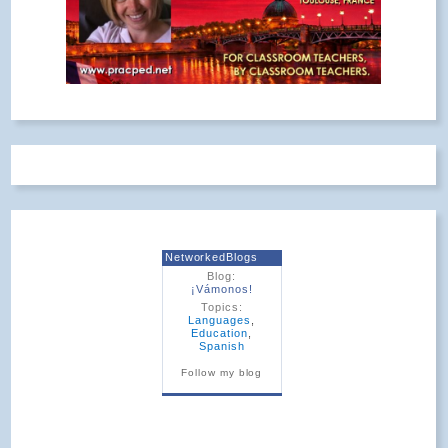
NetworkedBlogs
Blog:
¡Vámonos!
Topics:
Languages
,
Education
,
Spanish
Follow my blog