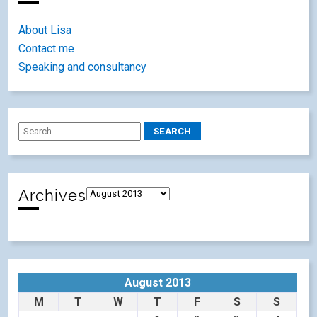
About Lisa
Contact me
Speaking and consultancy
Archives
August 2013
M
T
W
T
F
S
S