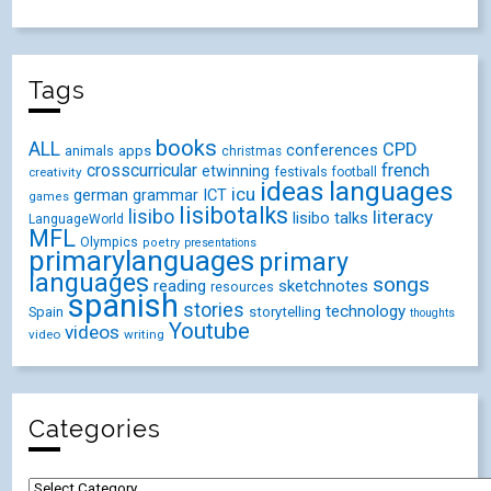
Tags
books
ALL
CPD
conferences
animals
apps
christmas
crosscurricular
french
etwinning
festivals
creativity
football
ideas
languages
icu
german
ICT
grammar
games
lisibotalks
lisibo
literacy
lisibo talks
LanguageWorld
MFL
Olympics
poetry
presentations
primarylanguages
primary
languages
songs
reading
sketchnotes
resources
spanish
stories
technology
Spain
storytelling
thoughts
Youtube
videos
video
writing
Categories