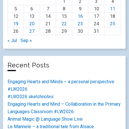
1
2
3
4
5
6
7
8
9
10
11
12
13
14
15
16
17
18
19
20
21
22
23
24
25
26
27
28
29
30
31
« Jul
Sep »
Recent Posts
Engaging Hearts and Minds – a personal perspective
#LW2026
#LW2026 sketchnotes
Engaging Hearts and Mind – Collaboration in the Primary
Languages Classroom #LW2026
Animal Magic @ Language Show Live
Le Mannele – a traditional tale from Alsace.