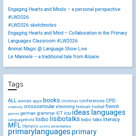
Engaging Hearts and Minds – a personal perspective
#LW2026
#LW2026 sketchnotes
Engaging Hearts and Mind – Collaboration in the Primary
Languages Classroom #LW2026
Animal Magic @ Language Show Live
Le Mannele – a traditional tale from Alsace.
Tags
books
ALL
CPD
conferences
animals
apps
christmas
crosscurricular
french
etwinning
festivals
creativity
football
ideas
languages
icu
german
ICT
grammar
games
lisibotalks
lisibo
literacy
lisibo talks
LanguageWorld
MFL
Olympics
poetry
presentations
primarylanguages
primary