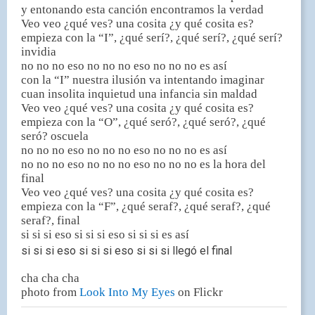
y entonando esta canción encontramos la verdad
Veo veo ¿qué ves? una cosita ¿y qué cosita es?
empieza con la “I”, ¿qué serí?, ¿qué serí?, ¿qué serí?
invidia
no no no eso no no no eso no no no es así
con la “I” nuestra ilusión va intentando imaginar
cuan insolita inquietud una infancia sin maldad
Veo veo ¿qué ves? una cosita ¿y qué cosita es?
empieza con la “O”, ¿qué seró?, ¿qué seró?, ¿qué
seró? oscuela
no no no eso no no no eso no no no es así
no no no eso no no no eso no no no es la hora del
final
Veo veo ¿qué ves? una cosita ¿y qué cosita es?
empieza con la “F”, ¿qué seraf?, ¿qué seraf?, ¿qué
seraf?, final
si si si eso si si si eso si si si es así
si si si eso si si si eso si si si llegó el final
cha cha cha
photo from
Look Into My Eyes
on Flickr