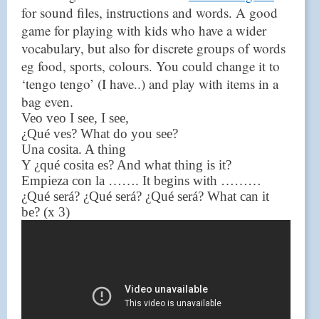
for sound files, instructions and words. A good
game for playing with kids who have a wider
vocabulary, but also for discrete groups of words
eg food, sports, colours. You could change it to
‘tengo tengo’ (I have..) and play with items in a
bag even.
Veo veo I see, I see,
¿Qué ves? What do you see?
Una cosita. A thing
Y ¿qué cosita es? And what thing is it?
Empieza con la ……. It begins with ………
¿Qué será? ¿Qué será? ¿Qué será? What can it
be? (x 3)