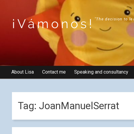
¡Vámonos!
"The decision to le
About Lisa
Contact me
Speaking and consultancy
Tag:
JoanManuelSerrat