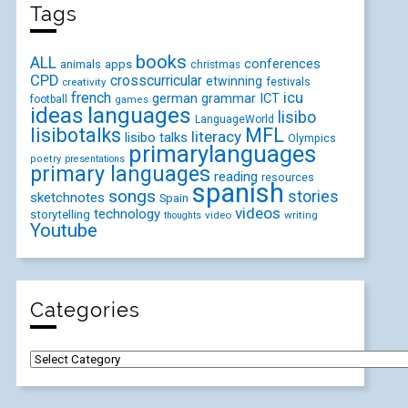
Tags
books
ALL
conferences
animals
apps
christmas
CPD
crosscurricular
etwinning
festivals
creativity
icu
french
german
ICT
grammar
football
games
ideas
languages
lisibo
LanguageWorld
lisibotalks
MFL
literacy
lisibo talks
Olympics
primarylanguages
poetry
presentations
primary languages
reading
resources
spanish
songs
stories
sketchnotes
Spain
videos
technology
storytelling
video
writing
thoughts
Youtube
Categories