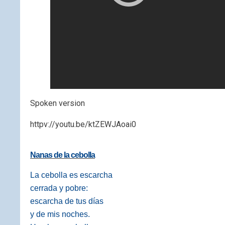
Spoken version
httpv://youtu.be/ktZEWJAoai0
Nanas de la cebolla
La cebolla es escarcha
cerrada y pobre:
escarcha de tus días
y de mis noches.