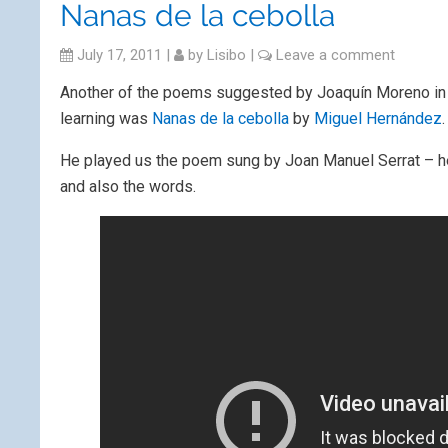
Nanas de la cebolla
July 17, 2011
|
by
Lisibo
|
Leave a comment
Another of the poems suggested by Joaquín Moreno in h
learning was
Nanas de la cebolla
by
Miguel Hernández
.
He played us the poem sung by Joan Manuel Serrat – her
and also the words.