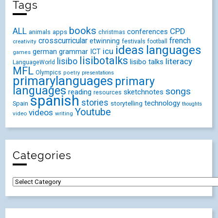
Tags
books
ALL
CPD
conferences
animals
apps
christmas
crosscurricular
french
etwinning
festivals
creativity
football
ideas
languages
icu
german
ICT
grammar
games
lisibotalks
lisibo
literacy
lisibo talks
LanguageWorld
MFL
Olympics
poetry
presentations
primarylanguages
primary
languages
songs
reading
sketchnotes
resources
spanish
stories
technology
Spain
storytelling
thoughts
Youtube
videos
video
writing
Categories