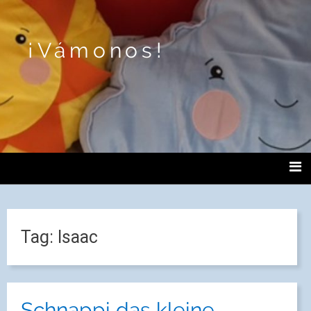
¡Vámonos!
Tag:
Isaac
Schnappi das kleine